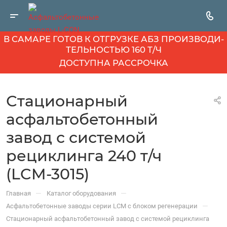
В САМАРЕ ГОТОВ К ОТГРУЗКЕ АБЗ ПРОИЗВОДИ­
ТЕЛЬНОСТЬЮ 160 Т/Ч
ДОСТУПНА РАССРОЧКА
Стационарный
асфальтобетонный
завод с системой
рециклинга 240 т/ч
(LCM-3015)
—
—
Главная
Каталог оборудования
—
Асфальтобетонные заводы серии LCM с блоком регенерации
Стационарный асфальтобетонный завод с системой рециклинга